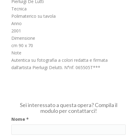
Pierluigi De Lutti
Tecnica
Polimaterico su tavola
Anno
2001
Dimensione
cm 90 x 70
Note
Autentica su fotografia a colori redatta e firmata
dall’artista Pierluigi Delutti. N°rif. 065505T***
Sei interessato a questa opera? Compila il
modulo per contattarci!
Nome
*