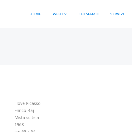
HOME
WEB TV
CHI SIAMO
SERVIZI
I love Picasso
Enrico Baj
Mista su tela
1968
cm 65 x 54