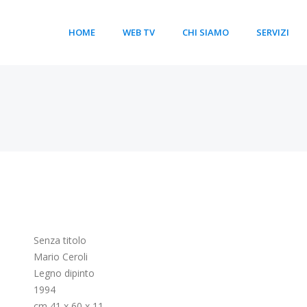
HOME
WEB TV
CHI SIAMO
SERVIZI
Senza titolo
Mario Ceroli
Legno dipinto
1994
cm 41 x 60 x 11