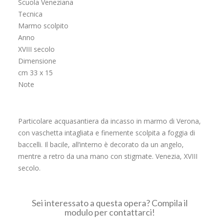
Scuola Veneziana
Tecnica
Marmo scolpito
Anno
XVIII secolo
Dimensione
cm 33 x 15
Note
Particolare acquasantiera da incasso in marmo di Verona,
con vaschetta intagliata e finemente scolpita a foggia di
baccelli. Il bacile, all’interno è decorato da un angelo,
mentre a retro da una mano con stigmate. Venezia, XVIII
secolo.
Sei interessato a questa opera? Compila il
modulo per contattarci!