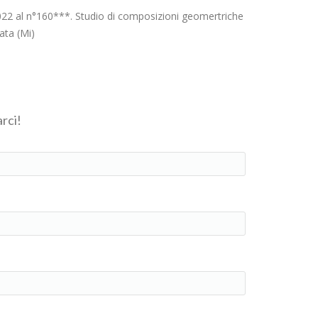
2022 al n°160***. Studio di composizioni geomertriche
iata (Mi)
rci!