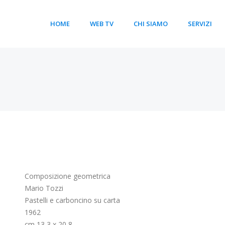
HOME
WEB TV
CHI SIAMO
SERVIZI
Composizione geometrica
Mario Tozzi
Pastelli e carboncino su carta
1962
cm 13,3 x 20,8