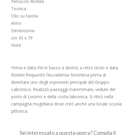
Ferruccio Rontini
Tecnica
Olio su tavola
Anno
Dimensione
cm 43 x 79
Note
Firma e data XVI in basso a destra; a retro titolo e data
Rontini frequentò l’Accademia fiorentina prima di
diventare uno degli esponenti principali del Gruppo
Labronico. Realizzò paesaggi maremmani, vedute del
porto di Livorno e della costa labronica. Si ritirò nella
campagna mugellana dove creò anche una locale scuola
pittorica.
Sei interessato a questa opera? Compila il